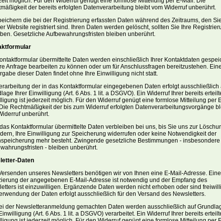
zeit möglich. Für den Widerruf genügt eine formlose Mitteilung per E-Mail. Die
mäßigkeit der bereits erfolgten Datenverarbeitung bleibt vom Widerruf unberührt.
peichern die bei der Registrierung erfassten Daten während des Zeitraums, den Sie
er Website registriert sind. Ihren Daten werden gelöscht, sollten Sie Ihre Registrie
ben. Gesetzliche Aufbewahrungsfristen bleiben unberührt.
aktformular
ontaktformular übermittelte Daten werden einschließlich Ihrer Kontaktdaten gespeic
re Anfrage bearbeiten zu können oder um für Anschlussfragen bereitzustehen. Ein
rgabe dieser Daten findet ohne Ihre Einwilligung nicht statt.
erarbeitung der in das Kontaktformular eingegebenen Daten erfolgt ausschließlich 
age Ihrer Einwilligung (Art. 6 Abs. 1 lit. a DSGVO). Ein Widerruf Ihrer bereits erteil
lligung ist jederzeit möglich. Für den Widerruf genügt eine formlose Mitteilung per 
 Die Rechtmäßigkeit der bis zum Widerruf erfolgten Datenverarbeitungsvorgänge bl
iderruf unberührt.
das Kontaktformular übermittelte Daten verbleiben bei uns, bis Sie uns zur Löschu
rdern, Ihre Einwilligung zur Speicherung widerrufen oder keine Notwendigkeit der
speicherung mehr besteht. Zwingende gesetzliche Bestimmungen - insbesondere
wahrungsfristen - bleiben unberührt.
letter-Daten
ersenden unseres Newsletters benötigen wir von Ihnen eine E-Mail-Adresse. Eine
izierung der angegebenen E-Mail-Adresse ist notwendig und der Empfang des
etters ist einzuwilligen. Ergänzende Daten werden nicht erhoben oder sind freiwill
erwendung der Daten erfolgt ausschließlich für den Versand des Newsletters.
ei der Newsletteranmeldung gemachten Daten werden ausschließlich auf Grundla
Einwilligung (Art. 6 Abs. 1 lit. a DSGVO) verarbeitet. Ein Widerruf Ihrer bereits erteil
lligung ist jederzeit möglich. Für den Widerruf genügt eine formlose Mitteilung per 