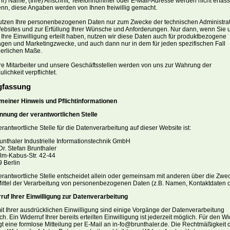
Ihr) Name, (Ihre) Anschrift, Telefonnummer oder E-Mail-Adresse werden nicht erfass
enn, diese Angaben werden von Ihnen freiwillig gemacht.
utzen Ihre personenbezogenen Daten nur zum Zwecke der technischen Administra
ebsites und zur Erfüllung Ihrer Wünsche und Anforderungen. Nur dann, wenn Sie 
 Ihre Einwilligung erteilt haben, nutzen wir diese Daten auch für produktbezogene
gen und Marketingzwecke, und auch dann nur in dem für jeden spezifischen Fall
derlichen Maße.
e Mitarbeiter und unsere Geschäftsstellen werden von uns zur Wahrung der
ulichkeit verpflichtet.
gfassung
meiner Hinweis und Pflichtinformationen
nung der verantwortlichen Stelle
erantwortliche Stelle für die Datenverarbeitung auf dieser Website ist:
runthaler Industrielle Informationstechnik GmbH
 Dr. Stefan Brunthaler
lm-Kabus-Str. 42-44
9
Berlin
erantwortliche Stelle entscheidet allein oder gemeinsam mit anderen über die Zwe
ittel der Verarbeitung von personenbezogenen Daten (z.B. Namen, Kontaktdaten o.
ruf Ihrer Einwilligung zur Datenverarbeitung
it Ihrer ausdrücklichen Einwilligung sind einige Vorgänge der Datenverarbeitung
ch. Ein Widerruf Ihrer bereits erteilten Einwilligung ist jederzeit möglich. Für den Wi
t eine formlose Mitteilung per E-Mail an in-fo@brunthaler.de. Die Rechtmäßigkeit 