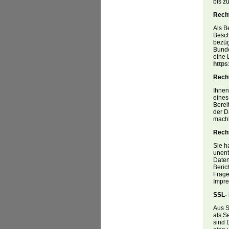
bis z
Recht
Als B
Besch
bezüg
Bunde
eine 
https
Recht
Ihnen
eines
Berei
der D
machb
Recht
Sie h
unent
Daten
Beric
Frage
Impre
SSL- 
Aus S
als S
sind 