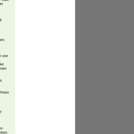
er
t
meo.
n von
.
der
ionen
es
 Vimeo
f
er-
ehen,