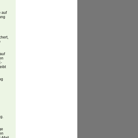
 auf
rung
hert,
e
auf
ten
E-
eibt
ng
ig.
ge
ten
E-Mail