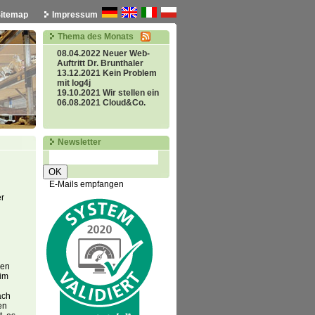
itemap
Impressum
Thema des Monats
08.04.2022 Neuer Web-
Auftritt Dr. Brunthaler
13.12.2021 Kein Problem
mit log4j
19.10.2021 Wir stellen ein
06.08.2021 Cloud&Co.
Newsletter
OK
E-Mails empfangen
er
den
 im
ach
en