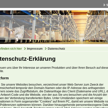
S
efinden sich hier
Impressum
Datenschutz
tenschutz-Erklärung
reuen uns über Ihr Interesse an unseren Produkten und über Ihren Besuch auf dies
te.
zform
Sie unsere Websites besuchen, verzeichnet unser Web-Server zum Zweck der
msicherheit temporär den Domain-Namen oder die IP-Adresse des anfragenden
ers sowie das Zugriffsdatum, die Dateianfrage des Client (Dateiname und URL), 
Antwort-Code und die Website, von der aus Sie uns besuchen und die Anzahl der
n der Verbindung transferierten Bytes. Unter Umständen speichern wir einige
mationen in Form sogenannter "Cookies" auf Ihrem PC, damit wir unsere Website n
 Präferenzen optimieren können. Darüber hinausgehende personenbezogene Dat