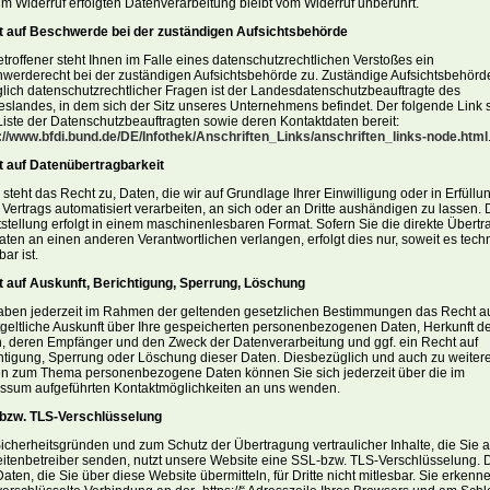
um Widerruf erfolgten Datenverarbeitung bleibt vom Widerruf unberührt.
 auf Beschwerde bei der zuständigen Aufsichtsbehörde
etroffener steht Ihnen im Falle eines datenschutzrechtlichen Verstoßes ein
werderecht bei der zuständigen Aufsichtsbehörde zu. Zuständige Aufsichtsbehörd
lich datenschutzrechtlicher Fragen ist der Landesdatenschutzbeauftragte des
slandes, in dem sich der Sitz unseres Unternehmens befindet. Der folgende Link st
Liste der Datenschutzbeauftragten sowie deren Kontaktdaten bereit:
://www.bfdi.bund.de/DE/Infothek/Anschriften_Links/anschriften_links-node.html
 auf Datenübertragbarkeit
 steht das Recht zu, Daten, die wir auf Grundlage Ihrer Einwilligung oder in Erfüllu
 Vertrags automatisiert verarbeiten, an sich oder an Dritte aushändigen zu lassen. 
tstellung erfolgt in einem maschinenlesbaren Format. Sofern Sie die direkte Übert
aten an einen anderen Verantwortlichen verlangen, erfolgt dies nur, soweit es tech
ar ist.
 auf Auskunft, Berichtigung, Sperrung, Löschung
aben jederzeit im Rahmen der geltenden gesetzlichen Bestimmungen das Recht a
geltliche Auskunft über Ihre gespeicherten personenbezogenen Daten, Herkunft d
, deren Empfänger und den Zweck der Datenverarbeitung und ggf. ein Recht auf
htigung, Sperrung oder Löschung dieser Daten. Diesbezüglich und auch zu weiter
n zum Thema personenbezogene Daten können Sie sich jederzeit über die im
ssum aufgeführten Kontaktmöglichkeiten an uns wenden.
bzw. TLS-Verschlüsselung
icherheitsgründen und zum Schutz der Übertragung vertraulicher Inhalte, die Sie 
eitenbetreiber senden, nutzt unsere Website eine SSL-bzw. TLS-Verschlüsselung. 
Daten, die Sie über diese Website übermitteln, für Dritte nicht mitlesbar. Sie erkenn