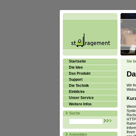
Startseite
Sie b
Die Idee
Da
Das Produkt
Support
Wir f
Die Technik
Websi
Einblicke
Kur
Unser Service
Weitere Infos
Wenn 
Syste
Suche
Rechn
HTTP 
Rahme
Infor
Ihren
Anmelden