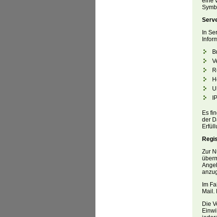
eine 
Symbo
Serv
In Se
Infor
B
V
R
H
U
I
Es fi
der D
Erfül
Regis
Zur N
überm
Angeb
anzug
Im Fa
Mail.
Die V
Einwil