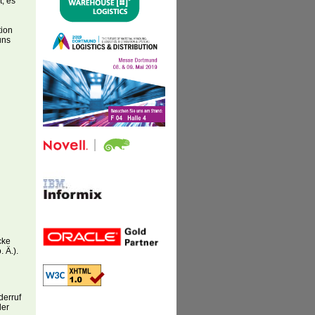
t, es
tion
uns
cke
 Ä.).
derruf
der