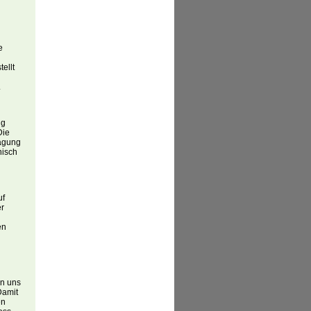
e
ellt
.
ng
Die
ragung
nisch
uf
er
en
an uns
Damit
en