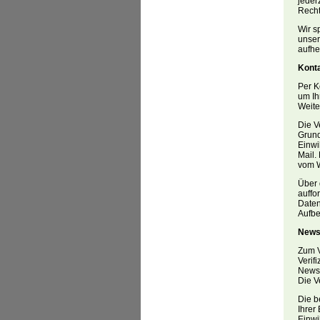
jeder
Recht
Wir s
unser
aufhe
Kont
Per K
um Ih
Weite
Die V
Grundl
Einwi
Mail.
vom W
Über 
auffo
Daten
Aufbe
News
Zum V
Verif
Newsl
Die V
Die b
Ihrer 
Einwi