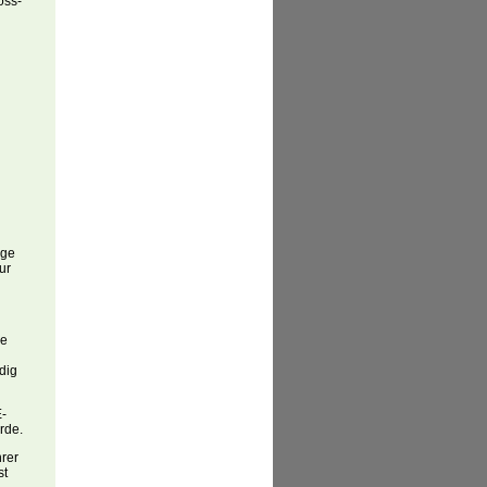
oss-
age
ur
ie
dig
E-
rde.
hrer
st