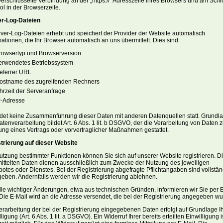
verschlüsselte Verbindung an der „https://“ Adresszeile Ihres Browsers und am Schl
l in der Browserzeile.
er-Log-Dateien
rver-Log-Dateien erhebt und speichert der Provider der Website automatisch
mationen, die Ihr Browser automatisch an uns übermittelt. Dies sind:
rowsertyp und Browserversion
erwendetes Betriebssystem
eferrer URL
ostname des zugreifenden Rechners
hrzeit der Serveranfrage
P-Adresse
ndet keine Zusammenführung dieser Daten mit anderen Datenquellen statt. Grundl
atenverarbeitung bildet Art. 6 Abs. 1 lit. b DSGVO, der die Verarbeitung von Daten z
lung eines Vertrags oder vorvertraglicher Maßnahmen gestattet.
trierung auf dieser Website
utzung bestimmter Funktionen können Sie sich auf unserer Website registrieren. D
ittelten Daten dienen ausschließlich zum Zwecke der Nutzung des jeweiligen
otes oder Dienstes. Bei der Registrierung abgefragte Pflichtangaben sind vollstän
eben. Andernfalls werden wir die Registrierung ablehnen.
lle wichtiger Änderungen, etwa aus technischen Gründen, informieren wir Sie per 
 Die E-Mail wird an die Adresse versendet, die bei der Registrierung angegeben wu
erarbeitung der bei der Registrierung eingegebenen Daten erfolgt auf Grundlage I
ligung (Art. 6 Abs. 1 lit. a DSGVO). Ein Widerruf Ihrer bereits erteilten Einwilligung i