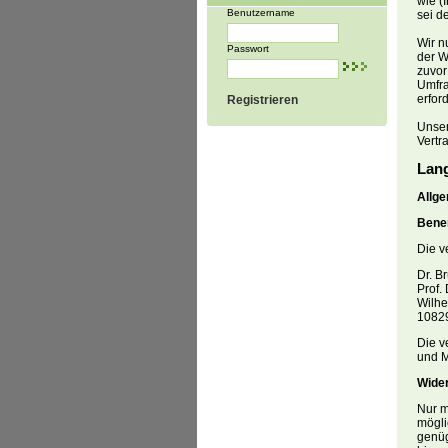
wie (
Benutzername
sei d
Wir n
Passwort
der W
zuvor
Umfra
erfor
Registrieren
Unser
Vertra
Lan
Allge
Benen
Die v
Dr. B
Prof.
Wilhe
1082
Die v
und M
Wider
Nur m
mögli
genüg