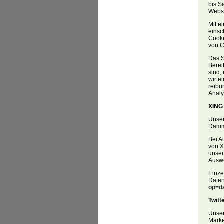
bis S
Websi
Mit e
einsc
Cooki
von C
Das S
Berei
sind,
wir e
reibu
Analy
XING 
Unser
Dammt
Bei A
von X
unser
Auswe
Einze
Daten
op=da
Twitt
Unser
Marke