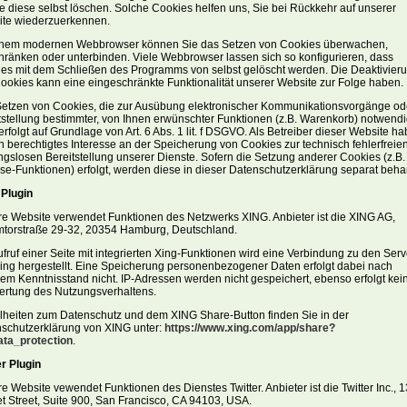
ie diese selbst löschen. Solche Cookies helfen uns, Sie bei Rückkehr auf unserer
te wiederzuerkennen.
inem modernen Webbrowser können Sie das Setzen von Cookies überwachen,
hränken oder unterbinden. Viele Webbrowser lassen sich so konfigurieren, dass
es mit dem Schließen des Programms von selbst gelöscht werden. Die Deaktivier
ookies kann eine eingeschränkte Funktionalität unserer Website zur Folge haben.
etzen von Cookies, die zur Ausübung elektronischer Kommunikationsvorgänge od
tstellung bestimmter, von Ihnen erwünschter Funktionen (z.B. Warenkorb) notwend
 erfolgt auf Grundlage von Art. 6 Abs. 1 lit. f DSGVO. Als Betreiber dieser Website h
in berechtigtes Interesse an der Speicherung von Cookies zur technisch fehlerfreie
ngslosen Bereitstellung unserer Dienste. Sofern die Setzung anderer Cookies (z.B. 
se-Funktionen) erfolgt, werden diese in dieser Datenschutzerklärung separat beha
Plugin
e Website verwendet Funktionen des Netzwerks XING. Anbieter ist die XING AG,
orstraße 29-32, 20354 Hamburg, Deutschland.
ufruf einer Seite mit integrierten Xing-Funktionen wird eine Verbindung zu den Ser
ing hergestellt. Eine Speicherung personenbezogener Daten erfolgt dabei nach
em Kenntnisstand nicht. IP-Adressen werden nicht gespeichert, ebenso erfolgt kei
rtung des Nutzungsverhaltens.
lheiten zum Datenschutz und dem XING Share-Button finden Sie in der
schutzerklärung von XING unter:
https://www.xing.com/app/share?
ta_protection
.
er Plugin
e Website vewendet Funktionen des Dienstes Twitter. Anbieter ist die Twitter Inc., 
t Street, Suite 900, San Francisco, CA 94103, USA.