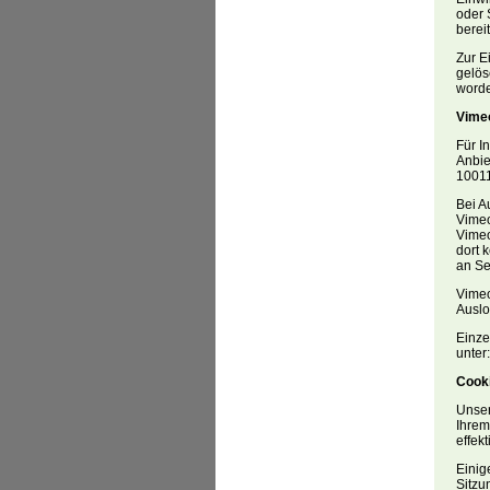
oder 
berei
Zur E
gelös
worde
Vime
Für I
Anbie
10011
Bei A
Vimeo
Vimeo
dort 
an Se
Vimeo
Auslo
Einze
unter
Cook
Unser
Ihrem
effek
Einig
Sitzu