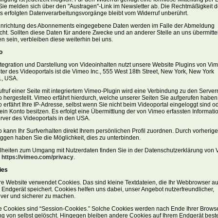
Sie melden sich über den "Austragen"-Link im Newsletter ab. Die Rechtmäßigkeit d
ts erfolgten Datenverarbeitungsvorgänge bleibt vom Widerruf unberührt.
inrichtung des Abonnements eingegebene Daten werden im Falle der Abmeldung
cht. Sollten diese Daten für andere Zwecke und an anderer Stelle an uns übermittel
n sein, verbleiben diese weiterhin bei uns.
o
ntegration und Darstellung von Videoinhalten nutzt unsere Website Plugins von Vi
ter des Videoportals ist die Vimeo Inc., 555 West 18th Street, New York, New York
, USA.
ufruf einer Seite mit integriertem Vimeo-Plugin wird eine Verbindung zu den Server
 hergestellt. Vimeo erfährt hierdurch, welche unserer Seiten Sie aufgerufen haben
 erfährt Ihre IP-Adresse, selbst wenn Sie nicht beim Videoportal eingeloggt sind o
kein Konto besitzen. Es erfolgt eine Übermittlung der von Vimeo erfassten Informat
rver des Videoportals in den USA.
 kann Ihr Surfverhalten direkt Ihrem persönlichen Profil zuordnen. Durch vorherig
ggen haben Sie die Möglichkeit, dies zu unterbinden.
lheiten zum Umgang mit Nutzerdaten finden Sie in der Datenschutzerklärung von
:
https://vimeo.com/privacy
.
ies
e Website verwendet Cookies. Das sind kleine Textdateien, die Ihr Webbrowser au
 Endgerät speichert. Cookies helfen uns dabei, unser Angebot nutzerfreundlicher,
tiver und sicherer zu machen.
e Cookies sind “Session-Cookies.” Solche Cookies werden nach Ende Ihrer Brows
ng von selbst gelöscht. Hingegen bleiben andere Cookies auf Ihrem Endgerät best