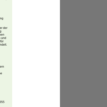
ung
er der
ig
aben
n und
für
ndelt.
vern
ne
1355