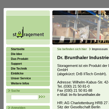
Startseite
Sie befinden sich hier
Impressum
Die Idee
Dr. Brunthaler Industr
Das Produkt
Support
Storagement ist ein Produkt der D
Die Technik
GmbH
(abgekürzt: DrB IITech GmbH).
Einblicke
Unser Service
Adresse: Wilhelm-Kabus-Str. 42-
Weitere Infos
Tel. (030) 21 50 81-0
Fax (030) 21 50 81-88
Suche
e-Mail:
in-fo
brunthaler.de
HR: AG Charlottenburg HRB 27 
Sitz der Gesellschaft Berlin
Anmelden