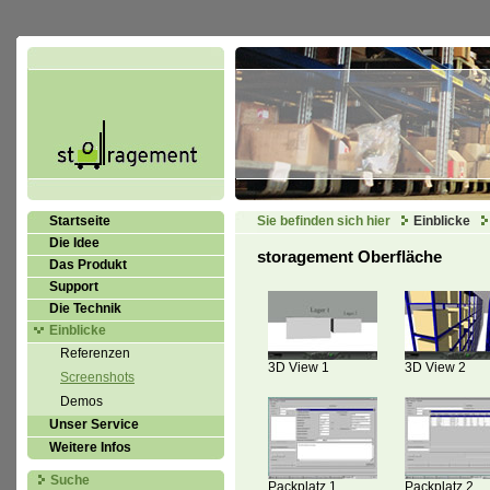
Startseite
Sie befinden sich hier
Einblicke
Die Idee
storagement Oberfläche
Das Produkt
Support
Die Technik
Einblicke
Referenzen
3D View 1
3D View 2
Screenshots
Demos
Unser Service
Weitere Infos
Suche
Packplatz 1
Packplatz 2