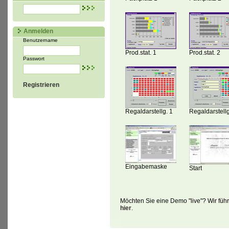
Anmelden
Benutzername
Prod.stat. 1
Prod.stat. 2
Passwort
Registrieren
Regaldarstellg. 1
Regaldarstellg
Eingabemaske
Start
Möchten Sie eine Demo "live"? Wir führ
hier
.