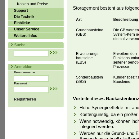
Kosten und Preise
Storagement besteht aus folgend
Support
Die Technik
Art
Beschreibung
Einblicke
Unser Service
Grundbausteine
Die GB werden
(GBS)
System-Kern je
Weitere Infos
einmal verwend
Suche
Erweiterungs-
Erweitern den
bausteine
Funktionsumfan
(EBS)
seltener benöti
Prozesse.
Anmelden
Benutzername
Sonderbaustein
Kundenspezifi
(SBS)
Bausteine.
Passwort
Vorteile dieses Baukastenkonz
Registrieren
Hohe Synergieeffekte mit and
Kostengünstig, da ein großer 
Wenn notwendig, können indiv
integriert werden.
Werden nur die Grund- und Er
Anwendung schnell startberei