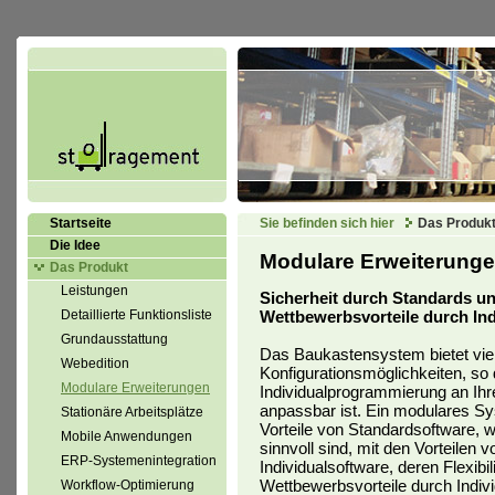
Startseite
Sie befinden sich hier
Das Produk
Die Idee
Modulare Erweiterunge
Das Produkt
Leistungen
Sicherheit durch Standards u
Wettbewerbsvorteile durch Indi
Detaillierte Funktionsliste
Grundausstattung
Das Baukastensystem bietet vie
Webedition
Konfigurationsmöglichkeiten, so
Modulare Erweiterungen
Individualprogrammierung an Ih
anpassbar ist. Ein modulares Sy
Stationäre Arbeitsplätze
Vorteile von Standardsoftware, 
Mobile Anwendungen
sinnvoll sind, mit den Vorteilen v
ERP-Systemenintegration
Individualsoftware, deren Flexibili
Wettbewerbsvorteile durch Indivi
Workflow-Optimierung